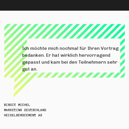
E
G
T
Ich möchte mich nochmal für Ihren Vortrag
bedanken. Er hat wirklich hervorragend
gepasst und kam bei den Teilnehmern sehr
gut an.
BIRGIT MICHEL
MARKETING DEUTSCHLAND
HEIDELBERGCEMENT AG